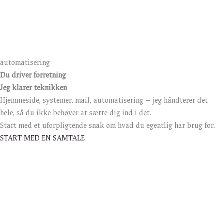
automatisering
Du driver forretning
Jeg klarer teknikken
Hjemmeside, systemer, mail, automatisering — jeg håndterer det
hele, så du ikke behøver at sætte dig ind i det.
Start med et uforpligtende snak om hvad du egentlig har brug for.
START MED EN SAMTALE
Ét system. Alt samlet.
Som officiel Odoo-partner hjælper jeg virksomheder med at samle
hele forretningen ét sted. Salg, lager, regnskab, webshop,
kassesystem — alt det der normalt kræver flere systemer og flere
leverandører, kan samles i én løsning der er skræddersyet til
præcis din virksomhed.